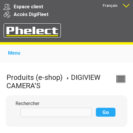
Français
Espace client
Nederlands
Accès
Digi
Fleet
Menu
Home
Présentation
Produits pour garages
Produits pour transporteurs
Formations
Produits (e-shop)
DIGIVIEW
Actualité
Support
Download
Liens
CAMERA'S
Contact
Rechercher