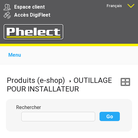
Français
Espace client
Nederlands
Accès
Digi
Fleet
Menu
Home
Présentation
Produits pour garages
Produits pour transporteurs
Formations
Produits (e-shop)
OUTILLAGE
Actualité
Support
Download
Liens
POUR INSTALLATEUR
Contact
Rechercher