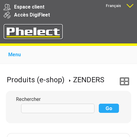
Français
Espace client
Nederlands
Accès
Digi
Fleet
Menu
Home
Présentation
Produits pour garages
Produits pour transporteurs
Formations
Produits (e-shop)
ZENDERS
Actualité
Support
Download
Liens
Contact
Rechercher