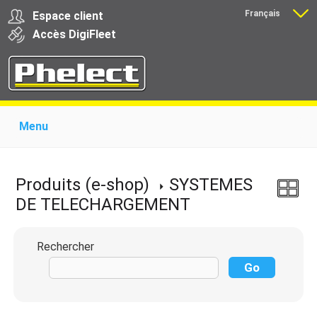
Français
Espace client
Nederlands
Accès
Digi
Fleet
Menu
Home
Présentation
Produits pour garages
Produits pour transporteurs
Formations
Produits (e-shop)
SYSTEMES
Actualité
Support
Download
Liens
DE TELECHARGEMENT
Contact
Rechercher