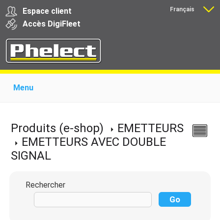
Français
Espace client
Nederlands
Accès
Digi
Fleet
Menu
Home
Présentation
Produits pour garages
Produits pour transporteurs
Formations
Produits (e-shop)
EMETTEURS
Actualité
Support
Download
Liens
EMETTEURS AVEC DOUBLE
Contact
SIGNAL
Rechercher