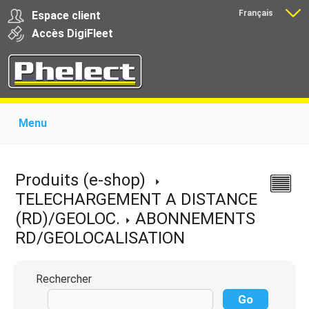
Français
Espace client
Nederlands
Accès
Digi
Fleet
Menu
Home
Présentation
Produits pour garages
Produits pour transporteurs
Formations
Produits (e-shop)
Actualité
Support
Download
Liens
TELECHARGEMENT A DISTANCE
Contact
(RD)/GEOLOC.
ABONNEMENTS
RD/GEOLOCALISATION
Rechercher