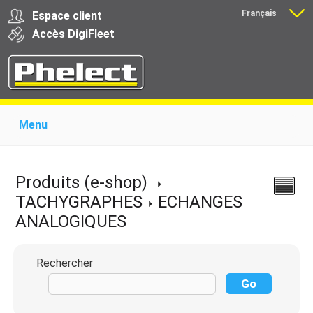
Français
Espace client
Nederlands
Accès
Digi
Fleet
Menu
Home
Présentation
Produits pour garages
Produits pour transporteurs
Formations
Produits (e-shop)
Actualité
Support
Download
Liens
TACHYGRAPHES
ECHANGES
Contact
ANALOGIQUES
Rechercher