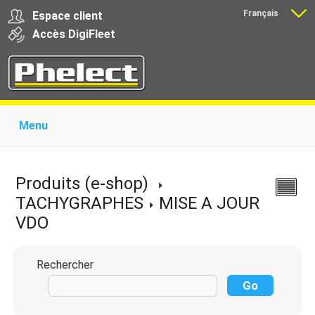
Français
Espace client
Nederlands
Accès
Digi
Fleet
Menu
Home
Présentation
Produits pour garages
Produits pour transporteurs
Formations
Produits (e-shop)
Actualité
Support
Download
Liens
TACHYGRAPHES
MISE A JOUR
Contact
VDO
Rechercher