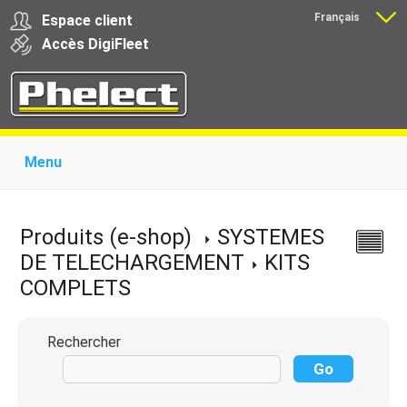
Français
Espace client
Nederlands
Accès
Digi
Fleet
Menu
Home
Présentation
Produits pour garages
Produits pour transporteurs
Formations
Produits (e-shop)
SYSTEMES
Actualité
Support
Download
Liens
DE TELECHARGEMENT
KITS
Contact
COMPLETS
Rechercher