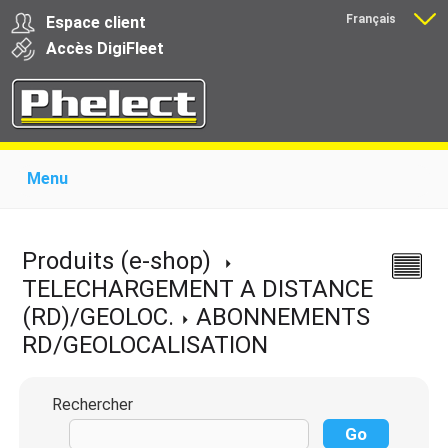
Français
Espace client
Nederlands
Accès
Digi
Fleet
Menu
Home
Présentation
Produits pour garages
Produits pour transporteurs
Formations
Produits (e-shop)
Actualité
Support
Download
Liens
TELECHARGEMENT A DISTANCE
Contact
(RD)/GEOLOC.
ABONNEMENTS
RD/GEOLOCALISATION
Rechercher