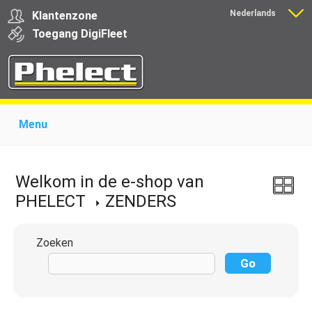
Nederlands
Klantenzone
Français
Toegang
Digi
Fleet
Menu
Home
Over Phelect
Producten voor garages
Producten voor transporteurs
Opleiding
Nieuws
Welkom in de e-shop van
Ondersteuning
Download
Links
Contact
PHELECT
ZENDERS
Zoeken