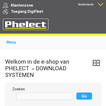
Nederlands
Klantenzone
Français
Toegang
Digi
Fleet
Menu
Home
Over Phelect
Producten voor garages
Producten voor transporteurs
Opleiding
Nieuws
Welkom in de e-shop van
Ondersteuning
Download
Links
Contact
PHELECT
DOWNLOAD
SYSTEMEN
Zoeken