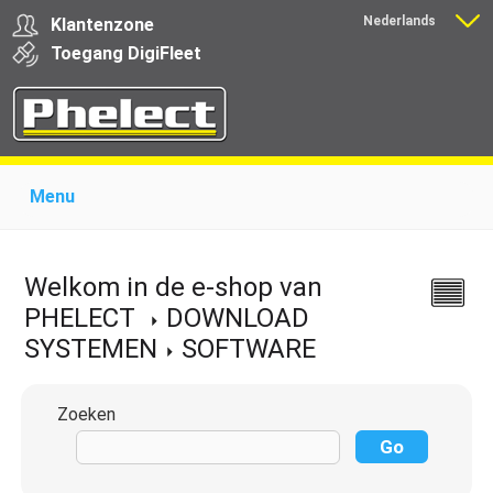
Nederlands
Klantenzone
Français
Toegang
Digi
Fleet
Menu
Home
Over Phelect
Producten voor garages
Producten voor transporteurs
Opleiding
Nieuws
Welkom in de e-shop van
Ondersteuning
Download
Links
Contact
PHELECT
DOWNLOAD
SYSTEMEN
SOFTWARE
Zoeken