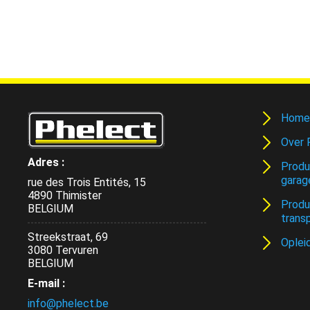
Home
Over 
Adres :
Produ
garag
rue des Trois Entités, 15
4890 Thimister
Produ
BELGIUM
trans
Streekstraat, 69
Oplei
3080 Tervuren
BELGIUM
E-mail :
info@phelect.be