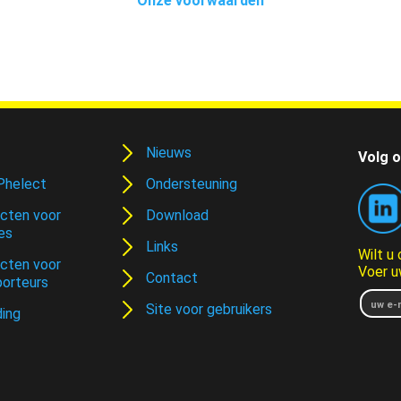
Onze voorwaarden
Nieuws
Volg o
Phelect
Ondersteuning
cten voor
Download
es
Links
Wilt u
cten voor
Voer u
Contact
porteurs
Site voor gebruikers
ding