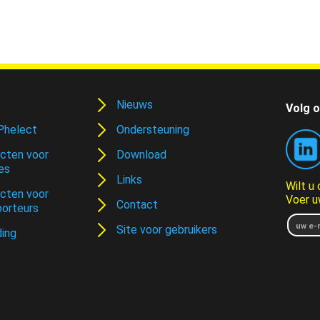
Nieuws
Volg o
Phelect
Ondersteuning
cten voor
Download
es
Links
Wilt u
cten voor
Voer u
Contact
porteurs
Site voor gebruikers
ding