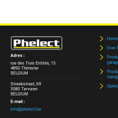
Home
Over 
Adres :
Produ
garag
rue des Trois Entités, 15
4890 Thimister
Produ
BELGIUM
trans
Streekstraat, 69
Oplei
3080 Tervuren
BELGIUM
E-mail :
info@phelect.be