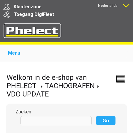
Nederlands
Klantenzone
Français
Toegang
Digi
Fleet
Menu
Home
Over Phelect
Producten voor garages
Producten voor transporteurs
Opleiding
Nieuws
Welkom in de e-shop van
Ondersteuning
Download
Links
Contact
PHELECT
TACHOGRAFEN
VDO UPDATE
Zoeken