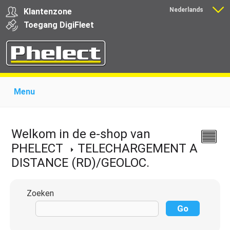
Nederlands
Klantenzone
Français
Toegang
Digi
Fleet
Menu
Home
Over Phelect
Producten voor garages
Producten voor transporteurs
Opleiding
Nieuws
Welkom in de e-shop van
Ondersteuning
Download
Links
Contact
PHELECT
TELECHARGEMENT A
DISTANCE (RD)/GEOLOC.
Zoeken