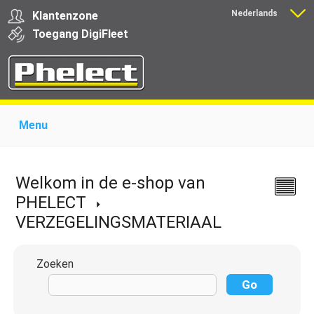
Nederlands
Klantenzone
Français
Toegang
Digi
Fleet
Menu
Home
Over Phelect
Producten voor garages
Producten voor transporteurs
Opleiding
Nieuws
Welkom in de e-shop van
Ondersteuning
Download
Links
Contact
PHELECT
VERZEGELINGSMATERIAAL
Zoeken