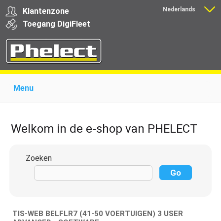
Nederlands
Klantenzone
Français
Toegang
Digi
Fleet
Menu
Home
Over Phelect
Producten voor garages
Producten voor transporteurs
Opleiding
Nieuws
Welkom in de e-shop van PHELECT
Ondersteuning
Download
Links
Contact
Zoeken
TIS-WEB BELFLR7 (41-50 VOERTUIGEN) 3 USER