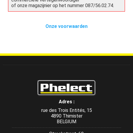
of onze magazijnier op het nummer 087/56.02.74.
Onze voorwaarden
Adres :
rue des Trois Entités, 15
4890 Thimister
BELGIUM