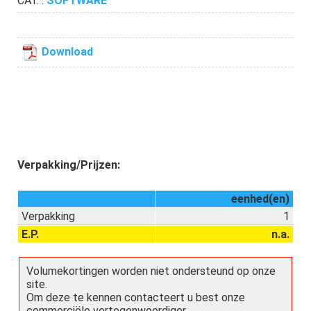
CAT. :
SOFTWARE
Download
Verpakking/Prijzen:
eenhed(en)
Verpakking
1
E.P.
n.a.
Volumekortingen worden niet ondersteund op onze
site.
Om deze te kennen contacteert u best onze
commerciële vertegenwoordiger