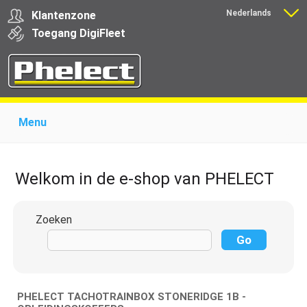
Nederlands
Klantenzone
Français
Toegang
Digi
Fleet
Menu
Home
Over Phelect
Producten voor garages
Producten voor transporteurs
Opleiding
Nieuws
Welkom in de e-shop van PHELECT
Ondersteuning
Download
Links
Contact
Zoeken
PHELECT TACHOTRAINBOX STONERIDGE 1B -