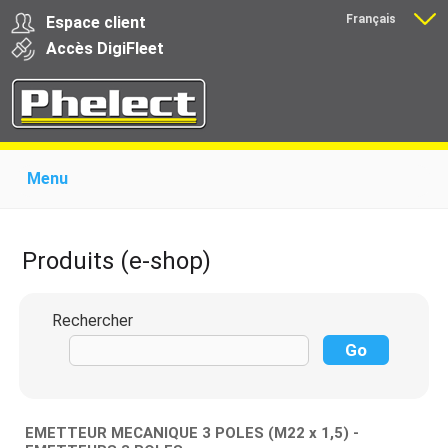
Français
Espace client
Nederlands
Accès
Digi
Fleet
Menu
Home
Présentation
Produits pour garages
Produits pour transporteurs
Formations
Produits (e-shop)
Actualité
Support
Download
Liens
Contact
Rechercher
EMETTEUR MECANIQUE 3 POLES (M22 x 1,5) -