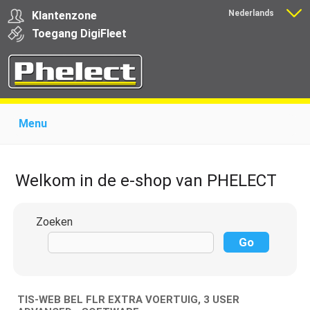
Nederlands
Klantenzone
Français
Toegang
Digi
Fleet
Menu
Home
Over Phelect
Producten voor garages
Producten voor transporteurs
Opleiding
Nieuws
Welkom in de e-shop van PHELECT
Ondersteuning
Download
Links
Contact
Zoeken
TIS-WEB BEL FLR EXTRA VOERTUIG, 3 USER