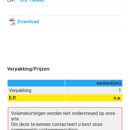
CAT. :
SOFTWARE
Download
Verpakking/Prijzen:
eenhed(en)
Verpakking
1
E.P.
n.a.
Volumekortingen worden niet ondersteund op onze
site.
Om deze te kennen contacteert u best onze
commerciële vertegenwoordiger