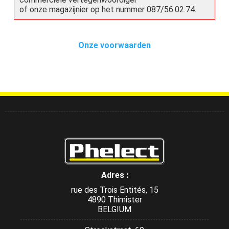
of onze magazijnier op het nummer 087/56.02.74.
Onze voorwaarden
Adres :
rue des Trois Entités, 15
4890 Thimister
BELGIUM