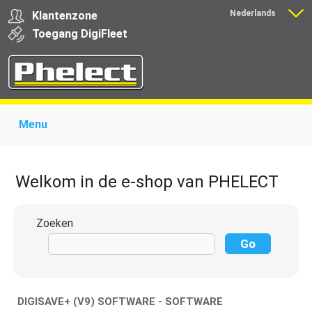
Nederlands
Klantenzone
Français
Toegang
Digi
Fleet
Menu
Home
Over Phelect
Producten voor garages
Producten voor transporteurs
Opleiding
Nieuws
Welkom in de e-shop van PHELECT
Ondersteuning
Download
Links
Contact
Zoeken
DIGISAVE+ (V9) SOFTWARE - SOFTWARE