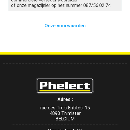
of onze magazijnier op het nummer 087/56.02.74.
Onze voorwaarden
Adres :
rue des Trois Entités, 15
4890 Thimister
BELGIUM