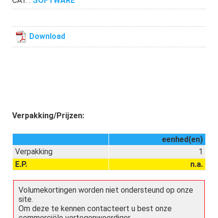
CAT. :
SOFTWARE
Download
Verpakking/Prijzen:
eenhed(en)
Verpakking
1
E.P.
n.a.
Volumekortingen worden niet ondersteund op onze
site.
Om deze te kennen contacteert u best onze
commerciële vertegenwoordiger