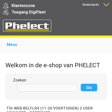
Nederlands
Klantenzone
Français
Toegang
Digi
Fleet
Menu
Home
Over Phelect
Producten voor garages
Producten voor transporteurs
Opleiding
Nieuws
Welkom in de e-shop van PHELECT
Ondersteuning
Download
Links
Contact
Zoeken
TIS-WEB BELFLR4 (11-20 VOERTUIGEN) 2 USER