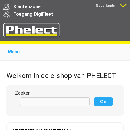
Nederlands
Klantenzone
Français
Toegang
Digi
Fleet
Menu
Home
Over Phelect
Producten voor garages
Producten voor transporteurs
Opleiding
Nieuws
Welkom in de e-shop van PHELECT
Ondersteuning
Download
Links
Contact
Zoeken