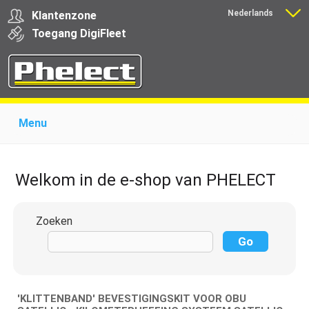
Nederlands
Klantenzone
Français
Toegang
Digi
Fleet
Menu
Home
Over Phelect
Producten voor garages
Producten voor transporteurs
Opleiding
Nieuws
Welkom in de e-shop van PHELECT
Ondersteuning
Download
Links
Contact
Zoeken
'KLITTENBAND' BEVESTIGINGSKIT VOOR OBU