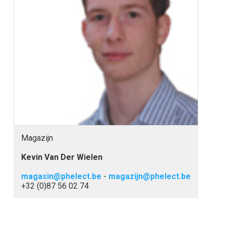
Magazijn
Kevin Van Der Wielen
magasin@phelect.be
-
magazijn@phelect.be
+32 (0)87 56 02 74