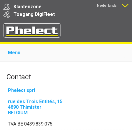
Nederlands
Klantenzone
Français
Toegang
Digi
Fleet
Menu
Home
Over Phelect
Producten voor garages
Producten voor transporteurs
Opleiding
Nieuws
Contact
Ondersteuning
Download
Links
Contact
Phelect sprl
rue des Trois Entités, 15
4890 Thimister
BELGIUM
TVA BE 0439.839.075