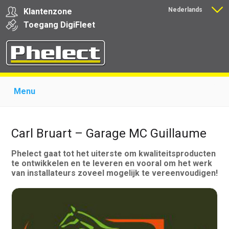
Nederlands
Klantenzone
Français
Toegang
Digi
Fleet
Menu
Home
Over Phelect
Producten voor garages
Producten voor transporteurs
Opleiding
Nieuws
Carl Bruart – Garage MC Guillaume
Ondersteuning
Download
Links
Contact
Phelect gaat tot het uiterste om kwaliteitsproducten
te ontwikkelen en te leveren en vooral om het werk
van installateurs zoveel mogelijk te vereenvoudigen!