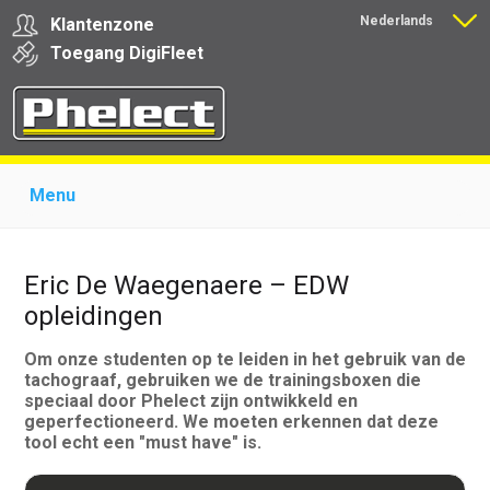
Nederlands
Klantenzone
Français
Toegang
Digi
Fleet
Menu
Home
Over Phelect
Producten voor garages
Producten voor transporteurs
Opleiding
Nieuws
Eric De Waegenaere – EDW
Ondersteuning
Download
Links
Contact
opleidingen
Om onze studenten op te leiden in het gebruik van de
tachograaf, gebruiken we de trainingsboxen die
speciaal door Phelect zijn ontwikkeld en
geperfectioneerd. We moeten erkennen dat deze
tool echt een "must have" is.