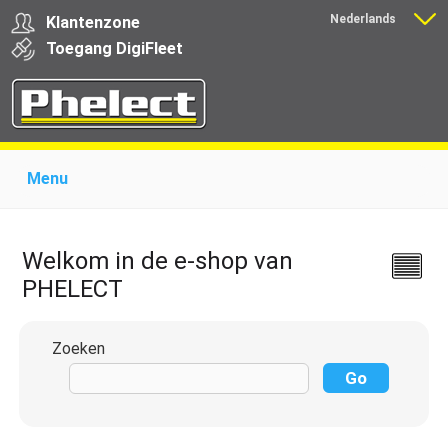
Nederlands
Klantenzone
Français
Toegang
Digi
Fleet
Menu
Home
Over Phelect
Producten voor garages
Producten voor transporteurs
Opleiding
Nieuws
Welkom in de e-shop van
Ondersteuning
Download
Links
Contact
PHELECT
Zoeken