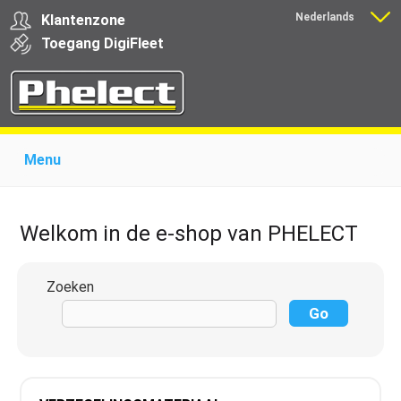
Nederlands
Klantenzone
Français
Toegang
Digi
Fleet
Menu
Home
Over Phelect
Producten voor garages
Producten voor transporteurs
Opleiding
Nieuws
Welkom in de e-shop van PHELECT
Ondersteuning
Download
Links
Contact
Zoeken