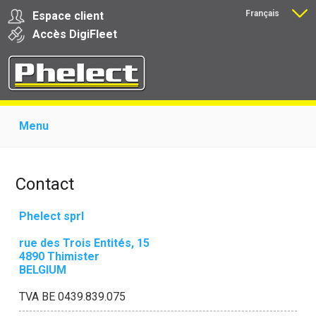
Français
Espace client
Nederlands
Accès
Digi
Fleet
Menu
Home
Présentation
Produits pour garages
Produits pour transporteurs
Formations
Actualité
Contact
Support
Download
Liens
Contact
Phelect sprl
rue des Trois Entités, 15
4890 Thimister
BELGIUM
TVA BE 0439.839.075