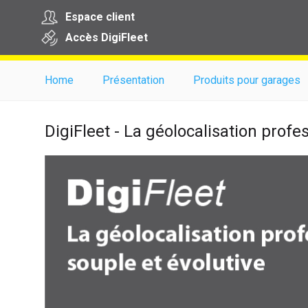
Espace client
Accès
Digi
Fleet
Home
Présentation
Produits pour garages
DigiFleet - La géolocalisation profe