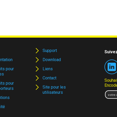
Support
Suivez
ntation
Download
its pour
Liens
es
Contact
Souhai
its pour
Encode
Site pour les
porteurs
utilisateurs
tions
ité