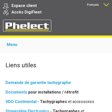
Français
Espace client
Nederlands
Accès
Digi
Fleet
Menu
Home
Présentation
Produits pour garages
Produits pour transporteurs
Formations
Actualité
Liens utiles
Support
Download
Liens
Contact
Demande de garantie tachygraphe
Documents
pour installations / rétrofit
VDO Continental
-
Tachygraphes
et accessoires
Stoneridge Electronics
-
Tachygraphes
et